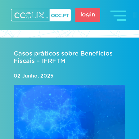
Skip
to
login
content
CCCLIX – OCC.pt
Casos práticos sobre Benefícios
Fiscais – IFRFTM
02 Junho, 2025