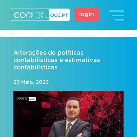
Skip
to
login
content
CCCLIX – OCC.pt
Alterações de políticas
contabilísticas e estimativas
contabilísticas
23 Maio, 2023