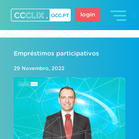
Skip
to
login
content
CCCLIX – OCC.pt
Empréstimos participativos
29 Novembro, 2022