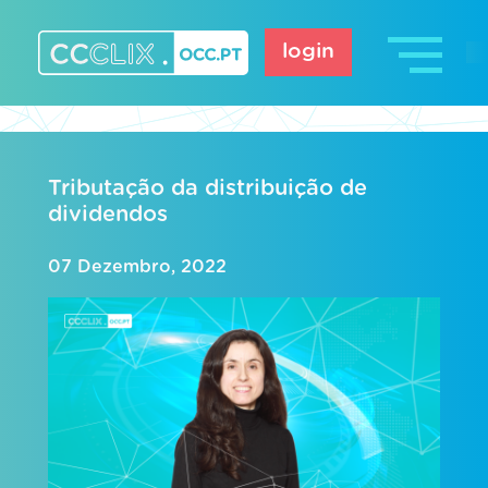
Skip
to
login
content
CCCLIX – OCC.pt
Tributação da distribuição de
dividendos
07 Dezembro, 2022