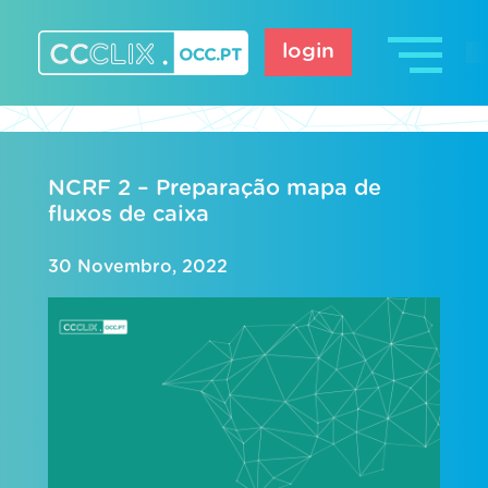
Skip
to
login
content
CCCLIX – OCC.pt
NCRF 2 – Preparação mapa de
fluxos de caixa
30 Novembro, 2022