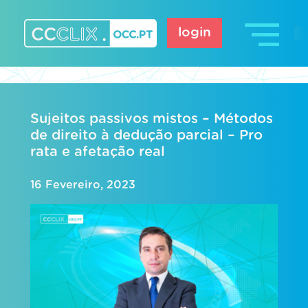
Skip
to
login
content
CCCLIX – OCC.pt
Sujeitos passivos mistos – Métodos
de direito à dedução parcial – Pro
rata e afetação real
16 Fevereiro, 2023