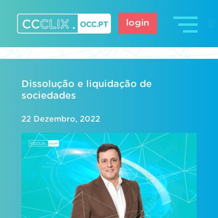
Skip
to
login
content
CCCLIX – OCC.pt
Dissolução e liquidação de
sociedades
22 Dezembro, 2022