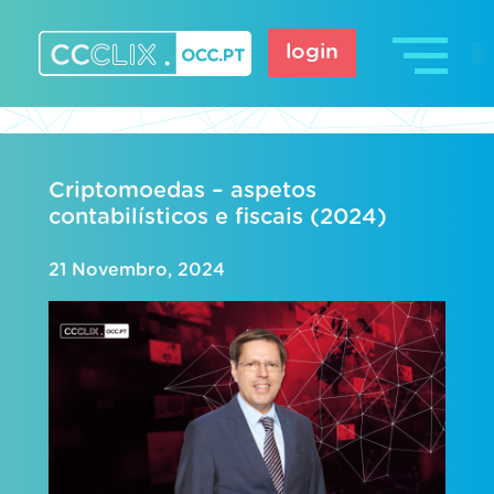
Skip
to
login
content
CCCLIX – OCC.pt
Criptomoedas – aspetos
contabilísticos e fiscais (2024)
21 Novembro, 2024