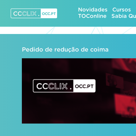
Skip
Novidades
Cursos
to
TOConline
Sabia Q
content
CCCLIX – OCC.pt
Pedido de redução de coima