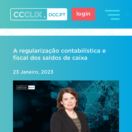
Skip
to
login
content
CCCLIX – OCC.pt
A regularização contabilística e
fiscal dos saldos de caixa
23 Janeiro, 2023