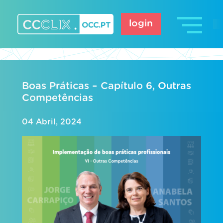
Skip
to
login
content
CCCLIX – OCC.pt
Boas Práticas – Capítulo 6, Outras
Competências
04 Abril, 2024