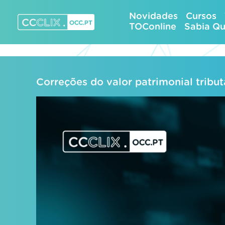
Skip
Novidades
Cursos
to
TOConline
Sabia Q
content
CCCLIX – OCC.pt
Correções do valor patrimonial tribut