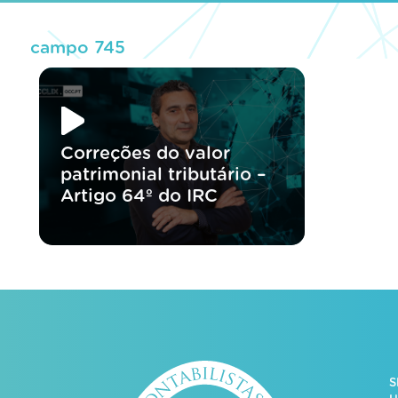
campo 745
Correções do valor
patrimonial tributário –
Artigo 64º do IRC
S