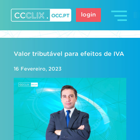
Skip
to
login
content
CCCLIX – OCC.pt
Valor tributável para efeitos de IVA
16 Fevereiro, 2023