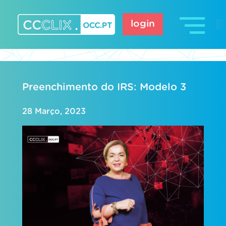
Skip
to
login
content
CCCLIX – OCC.pt
Preenchimento do IRS: Modelo 3
28 Março, 2023