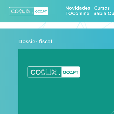
Skip
Novidades
Cursos
to
TOConline
Sabia Q
content
CCCLIX – OCC.pt
Dossier fiscal