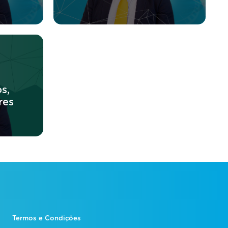
s,
res
Termos e Condições