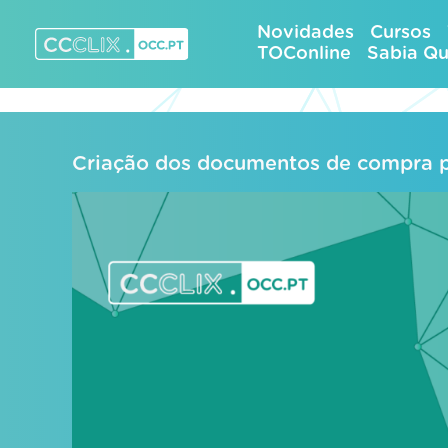
Skip
Novidades
Cursos
to
TOConline
Sabia Q
content
CCCLIX – OCC.pt
Criação dos documentos de compra p