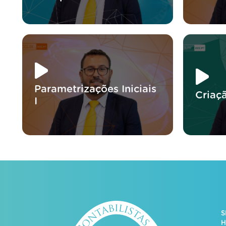
Parametrizações Iniciais
Criaçã
I
S
H